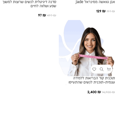
אבן גוואשה ממינראל Jade
סדנה דיגיטלית לנשים שרוצות למשוך
שפע ושלווה לחיים
129
₪
197
₪
97
₪
497
₪
תוכנית קוד הבריאות ללמידה
עצמית-תוכנית לנשים שהתעייפו
מדיאטות ורוצות לרדת במשקל בלי
מלחמות, רגשות אשמה ודיאטות
2,400
₪
14,900
₪
מתישות