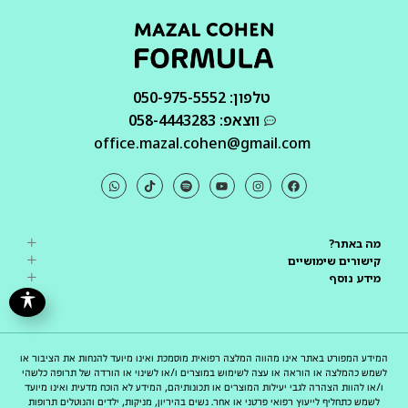
טלפון: 050-975-5552
ווצאפ: 058-4443283
office.mazal.cohen@gmail.com
מה באתר?
קישורים שימושיים
מידע נוסף
המידע המפורט באתר אינו מהווה המלצה רפואית מוסמכת ואינו מיועד להנחות את הציבור או
לשמש כהמלצה או הוראה או עצה לשימוש במוצרים ו/או לשינוי או הורדה של תרופה כלשהי
ו/או להוות הצהרה לגבי יעילות המוצרים או תכונותיהם, המידע לא הוכח מדעית ואינו מיועד
לשמש כתחליף לייעוץ רפואי פרטני או אחר. נשים בהיריון, מניקות, ילדים והנוטלים תרופות